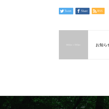
Tweet
Share
RSS
お知ら